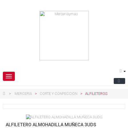
Navegación
Toggle
>
MERCERIA
>
CORTE Y CONFECCION
>
ALFILETEROS
ALFILETERO ALMOHADILLA MUÑECA 3UDS