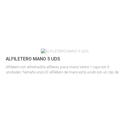
ALFILETERO MANO 5 UDS
Alfiletero con almohadila alfileres para mano Venta 1 caja con 5
unidades Tamaño unico El alfiletero de mano está unido con un clip de
plástico azul ciruela en los dedos índice, medio y anular, manteniendo
así un pequeño número de alfileres al alcance de su mano. De esta
manera, le ahorra una distancia más larga y la búsqueda que
consume tiempo al...