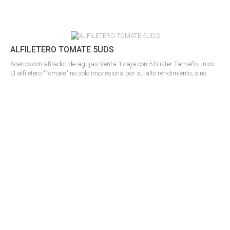
ALFILETERO TOMATE 5UDS
Acerico con afilador de agujas Venta 1 caja con 5 blister Tamaño unico
El alfiletero "Tomate" no solo impresiona por su alto rendimiento, sino
también por su diseño inteligente, por lo que el pequeño tomate de tela
hecho de algodón rojo con hojas verdes es un verdadero atractivo en la
estación de costura y mantiene los alfileres allí de forma segura....