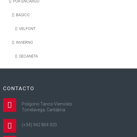
POR ENCARGO
BASICO
VELFONT
INVIERNO
SECANETA
CONTACTO
Poligono Tanos-Viernoles
Torrelavega, Cantabria.
(+34) 942 804 920