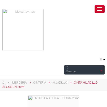
Nave
Togg
>
MERCERIA
>
CINTERIA
>
HILADILLO
>
CINTA HILADILLO
ALGODON 20mt