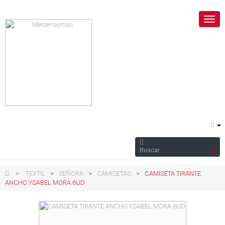
Nave
Togg
>
TEXTIL
>
SEÑORA
>
CAMISETAS
>
CAMISETA TIRANTE
ANCHO YSABEL MORA 6UD