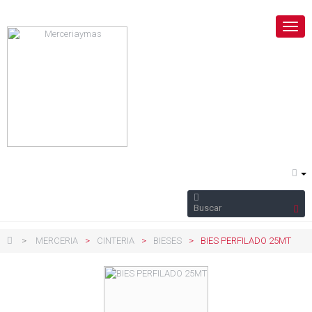
Nave
Togg
>
MERCERIA
>
CINTERIA
>
BIESES
>
BIES PERFILADO 25MT