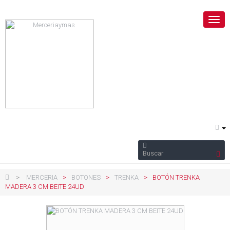
Nave
Togg
>
MERCERIA
>
BOTONES
>
TRENKA
>
BOTÓN TRENKA
MADERA 3 CM BEITE 24UD