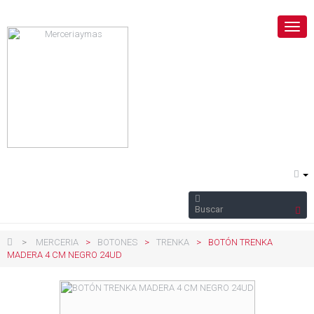
Nave
Togg
>
MERCERIA
>
BOTONES
>
TRENKA
>
BOTÓN TRENKA
MADERA 4 CM NEGRO 24UD