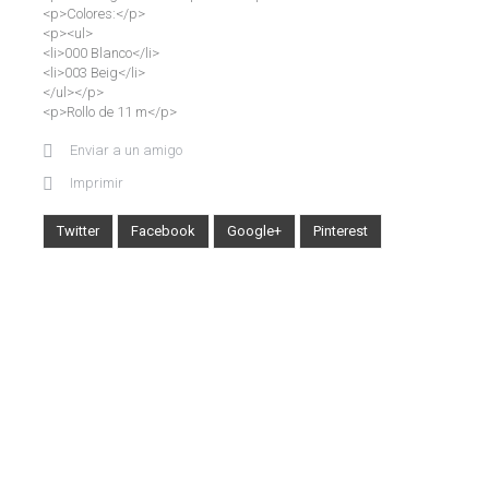
<p>Colores:</p>
<p><ul>
<li>000 Blanco</li>
<li>003 Beig</li>
</ul></p>
<p>Rollo de 11 m</p>
Enviar a un amigo
Imprimir
Twitter
Facebook
Google+
Pinterest