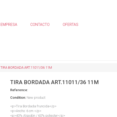
EMPRESA
CONTACTO
OFERTAS
TIRA BORDADA ART.11011/36 11M
TIRA BORDADA ART.11011/36 11M
Reference:
Condition:
New product
<p>Tira Bordada fruncida</p>
<p>Ancho: 6 cm </p>
<p>40% Algodón / 60% poliester</p>