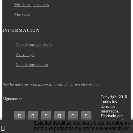
Mis datos personales
Mis vales
INFORMACIÓN
Condiciones de envío
Aviso legal
Condiciones de uso
Recibe nuestras noticias en tu buzón de correo electrónico.
Copyright 2018.
Síguenos en
Todos los
derechos
reservados.
Diseñado por
Disenium
.
Esta tienda utiliza cookies y otras tecnologías
para que podamos mejorar su experiencia en