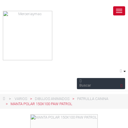
Nave
Togg
>
VARIOS
>
DIBUJOS ANIMADOS
>
PATRULLA CANINA
>
MANTA POLAR 150X100 PAW PATROL