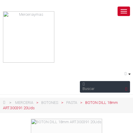
Nave
Togg
>
MERCERIA
>
BOTONES
>
PASTA
>
BOTON DILL 18mm
ART.300391 20Uds