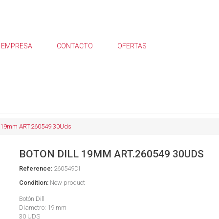
EMPRESA
CONTACTO
OFERTAS
 19mm ART.260549 30Uds
BOTON DILL 19MM ART.260549 30UDS
Reference:
260549DI
Condition:
New product
Botón Dill
Diametro: 19 mm
30 UDS