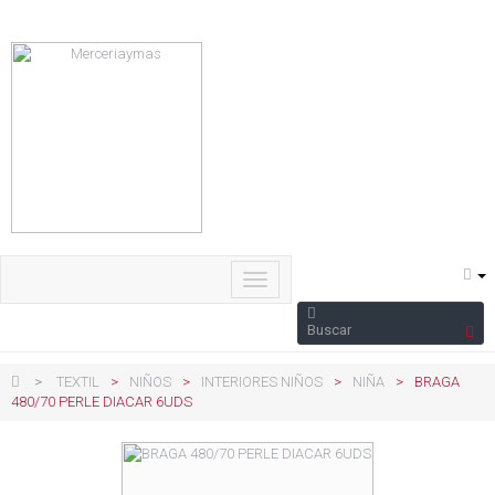
Navegación
Toggle
>
TEXTIL
>
NIÑOS
>
INTERIORES NIÑOS
>
NIÑA
>
BRAGA
480/70 PERLE DIACAR 6UDS