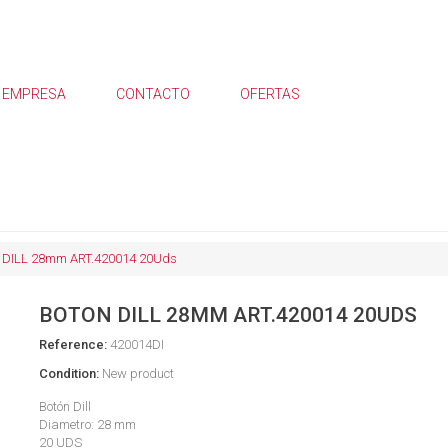
EMPRESA
CONTACTO
OFERTAS
DILL 28mm ART.420014 20Uds
BOTON DILL 28MM ART.420014 20UDS
Reference:
420014DI
Condition:
New product
Botón Dill
Diametro: 28 mm
20 UDS