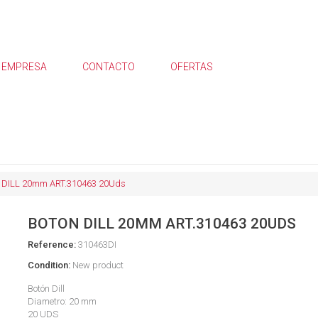
EMPRESA
CONTACTO
OFERTAS
DILL 20mm ART.310463 20Uds
BOTON DILL 20MM ART.310463 20UDS
Reference:
310463DI
Condition:
New product
Botón Dill
Diametro: 20 mm
20 UDS