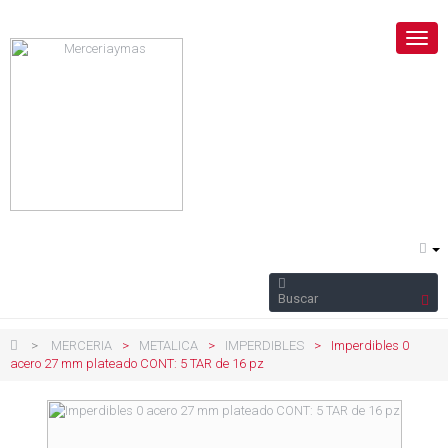
Nave
Togg
>
MERCERIA
>
METALICA
>
IMPERDIBLES
>
Imperdibles 0
acero 27 mm plateado CONT: 5 TAR de 16 pz