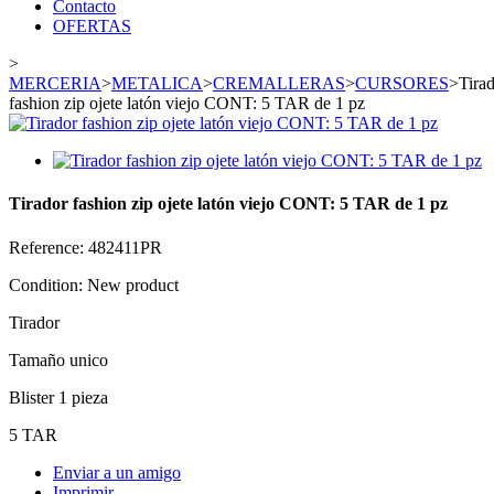
Contacto
OFERTAS
>
MERCERIA
>
METALICA
>
CREMALLERAS
>
CURSORES
>
Tira
fashion zip ojete latón viejo CONT: 5 TAR de 1 pz
Tirador fashion zip ojete latón viejo CONT: 5 TAR de 1 pz
Reference:
482411PR
Condition:
New product
Tirador
Tamaño unico
Blister 1 pieza
5 TAR
Enviar a un amigo
Imprimir