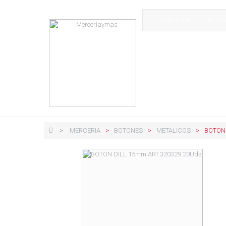
Productos
Empre
>
MERCERIA
>
BOTONES
>
METALICOS
>
BOTON 