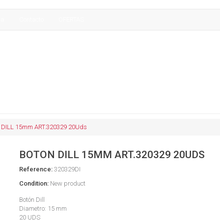
sa
Contacto
OFERTAS
DILL 15mm ART.320329 20Uds
BOTON DILL 15MM ART.320329 20UDS
Reference:
320329DI
Condition:
New product
Botón Dill
Diametro: 15 mm
20 UDS